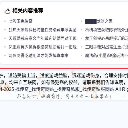
相关内容推荐
七彩玉兔传奇
████龙渊之家
狂热火蜥蜴探秘海量任务暗藏丰厚奖励
析梼项链获取除衣物外
天尊婚戒有意义当年戴它结婚而对于现
方式
龙王剑提心吊胆接近的
在的我们来说就是宝贵的美好记忆
凤凰羽翼少见得很装饰翅膀帮衬一把玩
三眼手镯对战需注重打
家征战攻城战目标门儿清
两仪剑得吃透用法才能发挥真本事
魔法药(小量)短途玩法
道具
护，谨防受骗上当，适度游戏益脑，沉迷游戏伤身，合理安排时
息，均来自互联网，如有侵犯您的权益，请联系我们告知说明，
24-2025
找传奇_找传奇网站_找传奇私服_找传奇私服网站
All Ri