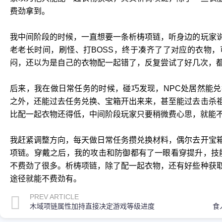
费劲拿到。
我中间阶段的时候，一直想要一条析梼项链，听身边的玩家
老老长时间，刷怪、打BOSS，终于凑齐了了对应的衣物
闷，还以为是自己的衣物配一起错了，反复尝试了好几次，
后来，我在做日常任务的时候，碰巧发现，NPC处居然能
之外，还能过去任务兑换、宝箱开出来来，甚至能过去击杀
比配一起衣物还得低，中间阶段玩家只要稍微费心思，就能
我赶紧调整方向，每天做日常任务攒兑换材料，偶尔去开宝
项链。穿戴之后，我的攻击和防御都有了一眼看穿提升，技
不费劲了很多。析梼项链，除了配一起衣物，还有好些种获
途径就能不费劲有。
PREV ARTICLE
木域项链属性加持直接决定游戏等级进度
食