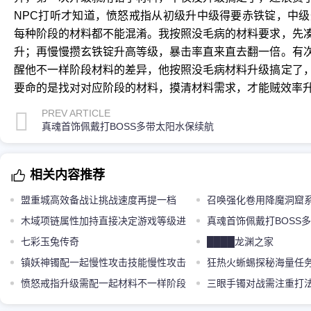
NPC打听才知道，愤怒戒指从初级升中级得要赤铁锭，中
每种阶段的材料都不能混淆。我按照没毛病的材料要求，先
升；再慢慢攒玄铁锭升高等级，暴击率直来直去翻一倍。有
醒他不一样阶段材料的差异，他按照没毛病材料升级搞定了
要命的是找对对应阶段的材料，摸清材料需求，才能贼效率
PREV ARTICLE
真魂首饰佩戴打BOSS多带太阳水保续航
相关内容推荐
盟重城高效备战让挑战速度再提一档
召唤强化卷用降魔洞窟
木域项链属性加持直接决定游戏等级进
得很
真魂首饰佩戴打BOSS
度
七彩玉兔传奇
航
████龙渊之家
镇妖神镯配一起慢性攻击技能慢性攻击
狂热火蜥蜴探秘海量任
的伤害增益首饰
愤怒戒指升级需配一起材料不一样阶段
三眼手镯对战需注重打
的专属升级材料需求