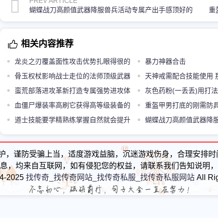
PREV ARTICLE
蝴蝶战刀高颜值武器降服兽兵活动专属产出手感顶好的
重
相关内容推荐
龙炎之刃覆盖面性攻击优势扎眼得很的
暴力神器合击
武器
骨玉权杖影响战士走位的法师顶级武器
天神戒需配合技能使用 
蛮荒部落进攻革新打造专属强势进攻体
这样的技能才能发挥威力
灰色药粉(一丢丢)用打
系
血僵尸爆装率高刷它获得高等级装备的
续航
重盔甲男打底的刚需防
方法是什么新手必看
道士技能要学精熟练掌握自然就会提升
路更易平稳发育
蝴蝶战刀高颜值武器降
自己的作战能力
产出手感顶好的
护，谨防受骗上当，适度游戏益脑，沉迷游戏伤身，合理安排时
息，均来自互联网，如有侵犯您的权益，请联系我们告知说明，
24-2025
找传奇_找传奇网站_找传奇私服_找传奇私服网站
All Ri