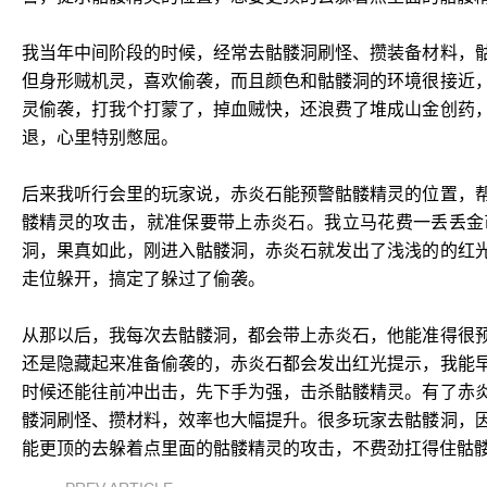
我当年中间阶段的时候，经常去骷髅洞刷怪、攒装备材料，
但身形贼机灵，喜欢偷袭，而且颜色和骷髅洞的环境很接近
灵偷袭，打我个打蒙了，掉血贼快，还浪费了堆成山金创药
退，心里特别憋屈。
后来我听行会里的玩家说，赤炎石能预警骷髅精灵的位置，
髅精灵的攻击，就准保要带上赤炎石。我立马花费一丢丢金
洞，果真如此，刚进入骷髅洞，赤炎石就发出了浅浅的的红
走位躲开，搞定了躲过了偷袭。
从那以后，我每次去骷髅洞，都会带上赤炎石，他能准得很
还是隐藏起来准备偷袭的，赤炎石都会发出红光提示，我能
时候还能往前冲出击，先下手为强，击杀骷髅精灵。有了赤
髅洞刷怪、攒材料，效率也大幅提升。很多玩家去骷髅洞，
能更顶的去躲着点里面的骷髅精灵的攻击，不费劲扛得住骷