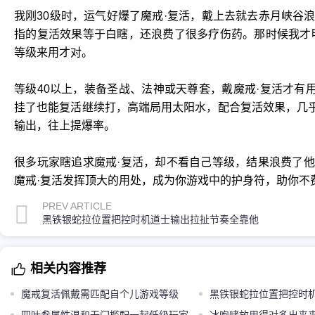
我刚30级时，运气好爆了魔戒·复活，戴上去就去赤月峡谷
指的复活效果等于白瞎，还浪费了很多疗伤药。那时候我才
等级来用才对。
等级40以上，装备圣战、法神或天尊套，戴魔戒·复活才有
挂了也能复活继续打，高端局用太阳水，配合复活效果，几乎
输出，往上提爆率。
很多玩家瞎追求魔戒·复活，却不看自己等级，结果浪费了
魔戒·复活发挥顶大的用处，成为你游戏中的护身符，助你不
PREV ARTICLE
黑铁银蛇拉位置把控时机道士输出拉扯节奏全靠他
相关内容推荐
魔戒复活佩戴需匹配自个儿游戏等级
黑铁银蛇拉位置把控时