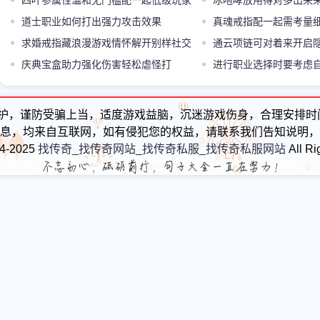
四叶参属性温和无门槛配一起低级玩家
节奏全靠他
冰咆哮放用得对多出来
练级中间茬儿超对路子
道士职业如何打出强力攻击效果
真魂戒指配一起需考量
求婚戒指藏浪漫游戏情怀解开别样社交
才能发挥顶大的效用
通云项链可对着来开启
玩法乐子十足
庆典宝盒助力强化伤害轻松虐怪打
进行职业选择时要考虑
BOSS
适配性
护，谨防受骗上当，适度游戏益脑，沉迷游戏伤身，合理安排时
息，均来自互联网，如有侵犯您的权益，请联系我们告知说明，
24-2025
找传奇_找传奇网站_找传奇私服_找传奇私服网站
All Ri