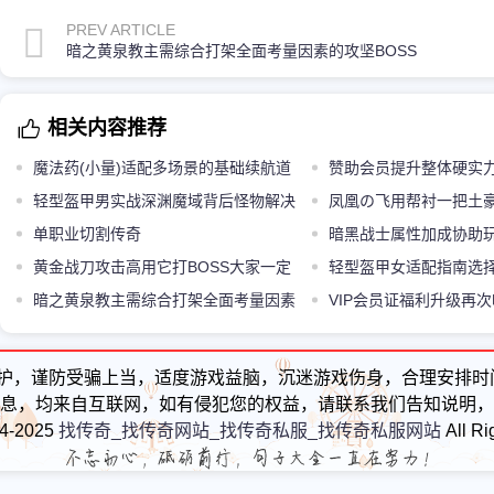
PREV ARTICLE
暗之黄泉教主需综合打架全面考量因素的攻坚BOSS
相关内容推荐
魔法药(小量)适配多场景的基础续航道
赞助会员提升整体硬实
具
轻型盔甲男实战深渊魔域背后怪物解决
实力增益特权
凤凰の飞用帮衬一把土
之道
单职业切割传奇
级冲级
暗黑战士属性加成协助
黄金战刀攻击高用它打BOSS大家一定
等级段位
轻型盔甲女适配指南选
要能够让自己做好充分的准备
暗之黄泉教主需综合打架全面考量因素
法类型
VIP会员证福利升级再
的攻坚BOSS
目光
护，谨防受骗上当，适度游戏益脑，沉迷游戏伤身，合理安排时
息，均来自互联网，如有侵犯您的权益，请联系我们告知说明，
24-2025
找传奇_找传奇网站_找传奇私服_找传奇私服网站
All Ri