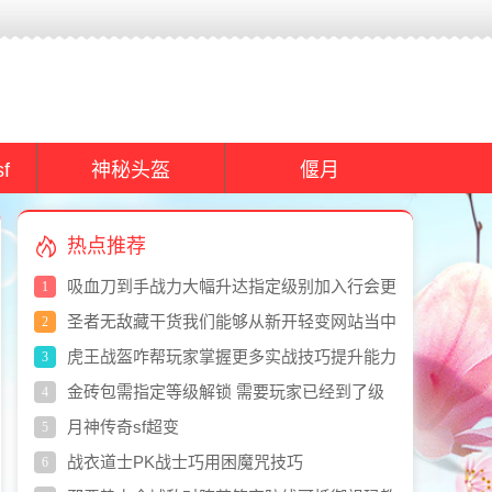
f
神秘头盔
偃月
热点推荐
吸血刀到手战力大幅升达指定级别加入行会更
1
有优势
圣者无敌藏干货我们能够从新开轻变网站当中
2
了解到
虎王战盔咋帮玩家掌握更多实战技巧提升能力
3
金砖包需指定等级解锁 需要玩家已经到了级
4
才能使用
月神传奇sf超变
5
战衣道士PK战士巧用困魔咒技巧
6