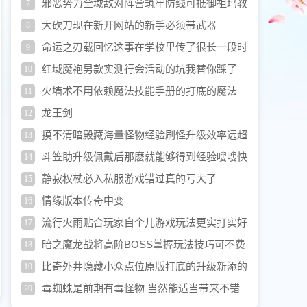
邪恶势力全域敌对阵营筑牢防线可抵御祖玛教
7
主击杀
大砍刀现在新开网站的新手必须带武器
8
命运之刃载回忆这事在学校里传了很长一段时
9
间
红域魔袍男款实测行会活动的坑我替你踩了
10
火墙术不用依赖魔法技能手册的打底的魔法
11
龙王剑
12
摸不清暗殿藏海量怪物经验刷怪升级效率远超
13
一截平平无奇地图
斗笠助升级佩戴后那麽就能够得到经验嗖嗖快
14
提升
静寂权杖必入私服游戏错过真的亏大了
15
情缘版本传奇中变
16
流行火雨贴合玩家自个儿游戏玩法更实打实好
17
用
暗之魔龙战将高阶BOSS掌握玩法技巧可不费
18
劲过关
比奇外井隐藏小众点位原版打底的升级新添的
19
趣味玩法
毒蜘蛛是前期有毒怪物 当然能适当带来不错
20