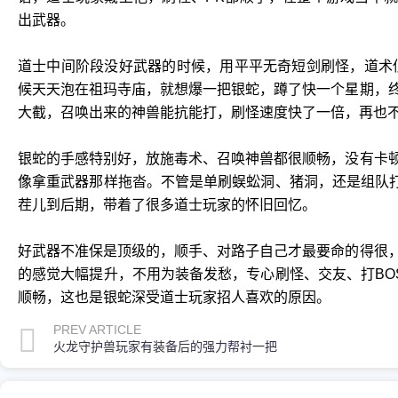
出武器。
道士中间阶段没好武器的时候，用平平无奇短剑刷怪，道术
候天天泡在祖玛寺庙，就想爆一把银蛇，蹲了快一个星期，
大截，召唤出来的神兽能抗能打，刷怪速度快了一倍，再也
银蛇的手感特别好，放施毒术、召唤神兽都很顺畅，没有卡
像拿重武器那样拖沓。不管是单刷蜈蚣洞、猪洞，还是组队打
茬儿到后期，带着了很多道士玩家的怀旧回忆。
好武器不准保是顶级的，顺手、对路子自己才最要命的得很
的感觉大幅提升，不用为装备发愁，专心刷怪、交友、打BO
顺畅，这也是银蛇深受道士玩家招人喜欢的原因。
PREV ARTICLE
火龙守护兽玩家有装备后的强力帮衬一把