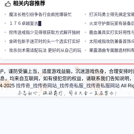
相关内容推荐
魔法长袍引纷争各行会疯抢爆装忙
打沃玛勇士得先搞定宝
１７６卓越复古█
火龙守护兽玩家有装备
挖传送戒指少见得很获取方式解开独树
把
鹿血兼具实打实好用性
一帜的游戏乐子体验
金砖包新手迷茫时的头一个选实打实好
道具
太阳戒指攻防兼备首饰
用道具包
攻杀剑术需适配玩法 更好的从自己的玩
装备配一起配一起
果露酒曲专属酿造材料
法本身的方面去运用
取更多些装备与道具
护，谨防受骗上当，适度游戏益脑，沉迷游戏伤身，合理安排时
息，均来自互联网，如有侵犯您的权益，请联系我们告知说明，
24-2025
找传奇_找传奇网站_找传奇私服_找传奇私服网站
All Ri