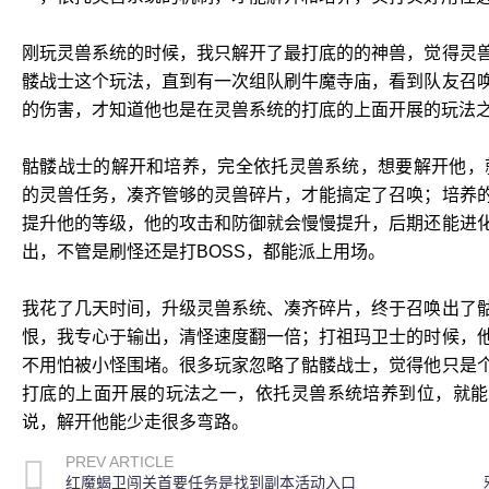
刚玩灵兽系统的时候，我只解开了最打底的的神兽，觉得灵
髅战士这个玩法，直到有一次组队刷牛魔寺庙，看到队友召
的伤害，才知道他也是在灵兽系统的打底的上面开展的玩法
骷髅战士的解开和培养，完全依托灵兽系统，想要解开他，
的灵兽任务，凑齐管够的灵兽碎片，才能搞定了召唤；培养
提升他的等级，他的攻击和防御就会慢慢提升，后期还能进
出，不管是刷怪还是打BOSS，都能派上用场。
我花了几天时间，升级灵兽系统、凑齐碎片，终于召唤出了
恨，我专心于输出，清怪速度翻一倍；打祖玛卫士的时候，
不用怕被小怪围堵。很多玩家忽略了骷髅战士，觉得他只是
打底的上面开展的玩法之一，依托灵兽系统培养到位，就能
说，解开他能少走很多弯路。
PREV ARTICLE
红魔蝎卫闯关首要任务是找到副本活动入口