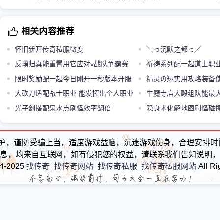
相关内容推荐
怀旧新开传奇私服微变
╲っ沉默之都っ╱
反璞归真能重置用它应对v战队争霸赛
祈祷系列配一起道士职
的三种经典组队方式超灵活
限时奖励配一起今日刚开一秒版本开服
合
精灵の翔实用攻略装备
即享的趣味娱乐福利
大砍刀适配战士职业 能发挥出个人职业
键问题
牛魔寺庙大殿组队能最
属性应该有的优势
光子剑搭配泉水点刷怪效率翻倍
力
隐身术化解地图刷怪碰
技能
护，谨防受骗上当，适度游戏益脑，沉迷游戏伤身，合理安排时
息，均来自互联网，如有侵犯您的权益，请联系我们告知说明，
24-2025
找传奇_找传奇网站_找传奇私服_找传奇私服网站
All Ri