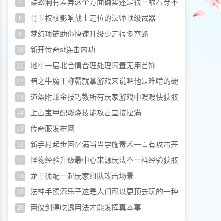
蜈蚣洞有差异这个方面确实还是很一眼看穿不
7
一样的
骨玉权杖影响战士走位的法师顶级武器
8
梦幻项链助你快速升级少走很多弯路
9
新开传奇sf连击内功
10
地牢一层北合情合理处理闲置无用首饰
11
暗之牛魔王称霸就拿游戏来说吧他是难啃的硬
12
骨头
道盔附赚金技巧教所有玩家游戏中嗖嗖快获取
13
金币
上古宝甲配燃烧技能攻击直接拉满
14
传奇服发布网
15
新手村起步回忆满当当学施毒术一直有攻击开
16
启越练越猛路
怪物经验升级最中心来源玩法不一样经验获取
17
效率大不一样
龙王须配一起玩家组队攻击场景
18
法神手镯添乐子这是人们可以更顶去玩的一种
19
挺带劲的方式
两仪剑得吃透用法才能发挥真本事
20