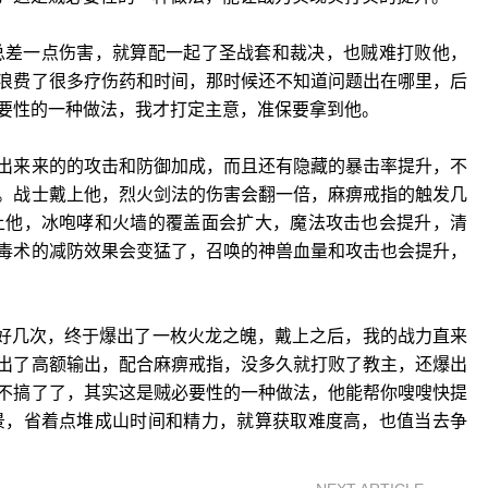
总差一点伤害，就算配一起了圣战套和裁决，也贼难打败他，
浪费了很多疗伤药和时间，那时候还不知道问题出在哪里，后
要性的一种做法，我才打定主意，准保要拿到他。
出来来的的攻击和防御加成，而且还有隐藏的暴击率提升，不
。战士戴上他，烈火剑法的伤害会翻一倍，麻痹戒指的触发几
戴上他，冰咆哮和火墙的覆盖面会扩大，魔法攻击也会提升，清
毒术的减防效果会变猛了，召唤的神兽血量和攻击也会提升，
了好几次，终于爆出了一枚火龙之魄，戴上之后，我的战力直来
出了高额输出，配合麻痹戒指，没多久就打败了教主，还爆出
不搞了了，其实这是贼必要性的一种做法，他能帮你嗖嗖快提
场景，省着点堆成山时间和精力，就算获取难度高，也值当去争