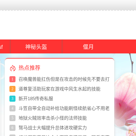
f
神秘头盔
偃月
热点推荐
召唤魔兽能扛伤但是在攻击的时候先不要去打
1
里面的BOSS
道尊复活助玩家在游戏中风生水起的技能
2
新开185传奇私服
3
斗笠自带全自动补给功能刷怪续航省心不用老
4
多回嗑药
地狱火贼效率击杀小怪的法师技能
5
驽马战士大幅提升总体进攻硬实力
6