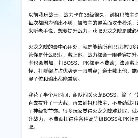
以前我玩战士，战力卡在38级很久，刷祖玛教主
每次都因为输出不够，被教主的覆盖面攻击秒杀，
来听老手说，想要提升战力，获取火龙之魄是贼必
火龙之魄的最中心用处，就是能给所有职业增加多
管你是什么职业，戴上他，战力都会一眼看穿提升
率也会增加，打BOSS、PK都更不费劲；法师
怪、打群架占占优势更一眼看穿；道士戴上他，施
混子位和输出都能兼顾。
我花了半个月时间，组队闯关火龙BOSS，输了
直去提升了一大截，再去刷祖玛教主，不费劲就打
了神级货首饰。很多玩家觉得火龙之魄难获取，就
升战力，不费劲扛得住各种高等级BOSS和PK
取。