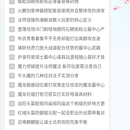
关系
蜈蚣洞刷怪前务必准备管够药物
7
火麟剑是神器搭配套装使用并且整体性的进攻
8
效果将会完全不同
法师烧猪热潮解读散人玩家的核心定义
9
堕落坟场冷门刷怪地图符石精炼粉尘最中心产
10
出之地
布衣男看着像平平无奇却能打出高额攻击波
11
镇妖伏虎刀放大战道配合优势的最中心武器
12
护身符是道士最中心道具玩游戏随心喜好才是
13
实打实快乐
魔力项链提升法师魔法 新开玩家需注意自己
14
的走位技术
牛头魔的几种应对法子实测分享
15
魔龙殿挪动位置打架靠走位攻坚的魔龙最中心
16
地图
魔龙巨蛾打败可获实打实好用道具材料
17
战狂头盔配祖玛庙祖玛庙这个练级的好地方更
18
配一起
红域头盔防御拔尖配一起全职业外出需带着对
19
应配套道具
召唤麒麟能让道士达到攻防完美平衡
20