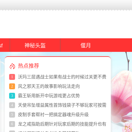
f
神秘头盔
偃月
热点推荐
沃玛三层遇战士如果有战士的时候过关更不费
1
劲
风之邪天王的故事影响玩法走向
2
霸王斩用新开中玩游戏更占优势
3
天使吊坠增益属性首饰钱袋子不够玩家可按需
4
获取
皮制手套帮衬一把搞定器魂升级升级
5
龙之戒指助后期针对玩家后期的技能提升也有
6