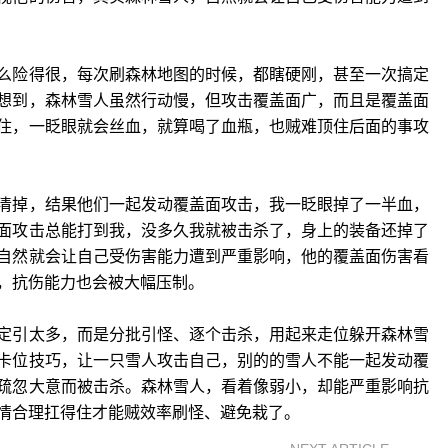
么险得很，每次刷森林地图的时候，都瞎硬刚，甚至一次搞定
想到，森林雪人虽然行动慢，但攻击覆盖面广，而且是覆盖面
住，一眨眼就会丝血，就算喝了血瓶，也贼难顶住后面的事攻
清掉，结果他们一起发动覆盖面攻击，我一眨眼掉了一半血，
面攻击总能打到我，没多久我就被击杀了，身上的装备还掉了
自然就会让自己受伤害能力遭到严重影响，他的覆盖面伤害看
，抗伤能力也会被大幅压制。
定引太多，而是分批引怪、逐个击杀，用起来走位躲开森林雪
卡位技巧，让一只雪人攻击自己，别的的雪人不能一起发动覆
疏忽大意而被击杀。森林雪人，看着像弱小，却能严重影响抗
情合理扛得住才能贼效率刷怪、避免栽了。