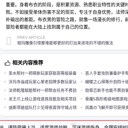
重要。身着布衣的阶段，是积累资源、熟悉职业特性的关键
败。不如接受单体伤害不足的现实，专注于自身优势，法师
补输出的差距。布衣男的冒险之路，就像一场漫长的修行，
冒险者都能在大陆上找到属于自己的位置。
PREV ARTICLE
祖玛雕像引怪聚堆能够更好的打出来进攻的不错的做法
相关内容推荐
圣水帮衬一把萌新玩家获取高等级装备
恶人手套攻防兼备护手
萌新逆袭的稀罕得很混子位道具
沃玛寺庙成玩家心里老招牌多数玩家认
升游戏内最中心竞争力
蝴蝶之心得等升到四十
可的复古刷宝地图
法师乾隆赋能帮衬一把帮会任务不费劲
勋章芯新手也能不费劲
闯
龙王爪上线让游戏道具技能及相关项目
骨魔5高阶练级地图游
更丰富
迪斯项链组队打少见得很首饰守城占领
刷级贼抢手去处
凤凰の飞解开即可获得
以后可解开获取
护，谨防受骗上当，适度游戏益脑，沉迷游戏伤身，合理安排时