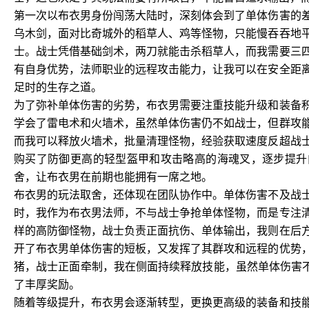
第一次以布衣男身份闯荡大陆时，深刻体会到了单体伤害的
乌木剑，面对比奇城外的稻草人、鸡等怪物，只能慢吞吞地
士。战士凭借基础剑术，两刀就能击杀稻草人，而我需要三
有自身优势，法师职业的远程攻击能力，让我可以在安全距
足时的生存之道。
为了弥补单体伤害的劣势，布衣男需要注重技能升级和装备
学会了雷电术和火墙术，虽然单体伤害仍不如战士，但群攻
而我可以释放火墙术，批量清理怪物，经验获取速度反超战
购买了防御更高的轻型盔甲和攻击略高的海魂叉，逐步提升
舍，让布衣男在前期也能拥有一席之地。
布衣男的玩法取舍，还体现在团队协作中。单体伤害不及战
时，我作为布衣男法师，不与战士争抢单体怪物，而是专注
样的高防御怪物，战士负责正面抗伤、单体输出，我则在后
开了布衣男单体伤害的短板，又发挥了其群攻和远程的优势
猪，战士正面牵制，我在侧面持续释放技能，虽然单体伤害不
了丰厚奖励。
随着等级提升，布衣男会逐渐转型，更换更高级的装备和技