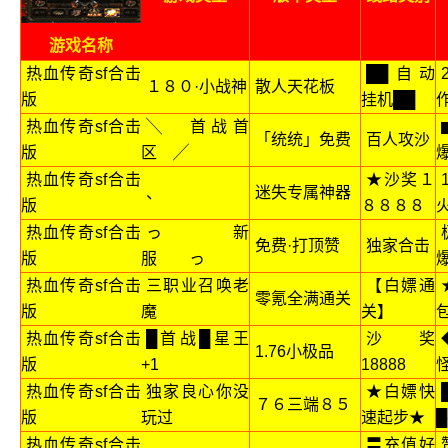
游戏名称
热血传奇sf合击
██自动
１８０·小战神
散人天花板
版
挂机██
热血传奇sf合击
╲ 首战首
「统统」免费
百人攻沙
版
区 ╱
热血传奇sf合击
★沙奖１
、
迷失专属神器
版
８８８８
热血传奇sf合击
っ 新
免费·打顶赞
独家合击
版
服 っ
热血传奇sf合击
三职业召唤老
【白嫖通
零氪全满通关
版
魔
关】
热血传奇sf合击
█首战█星王
沙奖
1.76小极品
版
+1
18888
热血传奇sf合击
独家良心你没
★白嫖快
７６三端８５
版
玩过
速起步★
█
热血传奇sf合击
〓充值好