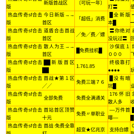
新版首战区
〔可玩一年〕
版
打〓
热血传奇sf合击
今日新版→→
█全新版
「超低」消费
版
首区
本█
热血传奇sf合击
道盾合击首战
〓你绝对
╱免╱费╱嫖
版
首区
没玩过〓
热血传奇sf合击
散人为王→→
沙保底１
█免费挂机█
版
首区
０００
热血传奇sf合击
██新版首区
终极靠打
1.761.85
版
██
●●●●
热血传奇sf合击
首战★第１区
█没有暗
免费三端７６
版
╱╱
坑█
热血传奇sf合击
176怀旧
全部免费
免费全满通关
版
散人多
热血传奇sf合击
首站首区顶赞
––万件首
免费〃单职业
版
十元
曝––
█
热血传奇sf合击
首战·免费全靠
超变★亿兆京
支持白嫖
版
打