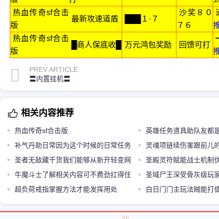
热血传奇sf合击
沙奖８０
最新攻速道盾
███１·７
版
７６
热血传奇sf合击
█商人保底收█
万元鸿包奖励
回馈可打
版
PREV ARTICLE
〓内置挂机〓
相关内容推荐
热血传奇sf合击版
英雄任务道具助队友都
补气丹助日常因为这个时候的日常任务
队友得到防御增加的效果
灵魂项链续伤害跟前儿
最耗蓝
圣者无敌藏干货我们能够从新开轻变网
能一直有起用处
圣殿灵符赋能战士机制
站当中了解到
牛魔斗士了解相关内容可不费劲扛得住
方法
圣域尸王深受骨灰级玩
超负荷戒指掌握方法才能发挥用处
白日门门主玩法贼能打