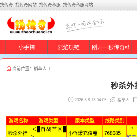
找传奇_找传奇网站_找传奇私服_找传奇私服网站
小手镯
烈焰项链
刚开一秒传奇sf
当前位置：
稻草人
秒杀外
2026-5-8 13:04:05
稻草人
游戏名称
游戏类型
版本类型
线路类别
＜█首战首区█
〝
秒杀外挂
小怪爆充值卷
768085