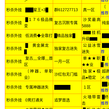
＞
推荐
〔
秒杀外挂
███星王+3█
群612727713
真一区
推荐
█１７６极品微
沙奖最高
秒杀外挂
复古沉默专属
纯
变
5888
▇▇挂机
秒杀外挂
低消费◆全靠打
█精品独家█
██
升级▇▇
█ 黄金屠龙
公益冰雪
██
秒杀外挂
独家复古迷失
█
迷失
荐
复古﹏全爆﹏首
单★★职
█
秒杀外挂
一月一区
区
★★业
█
-
〔神器、单职
独家●极
超
秒杀外挂
沙红包无门槛
业〕
品●稳定
メ
-
██
秒杀外挂
专属神器迷失
██████
１区
推荐
火墙带雷
█
秒杀外挂
0茺打通关
追梦首选
击
推荐