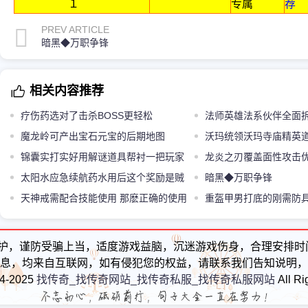
１
专属
荐
PREV ARTICLE
暗黑◆万职争锋
相关内容推荐
疗伤药选对了击杀BOSS更轻松
法师英雄法系伙伴全面
魔龙岭可产出宝石元宝的后期地图
本过关细节
沃玛统领沃玛寺庙精英
锦囊实打实好用解谜道具帮衬一把玩家
打法更易搞定
龙炎之刃覆盖面性攻击
钻得深了解黄泉教主机制
太阳水应急续航药水用后这个奖励是贼
武器
暗黑◆万职争锋
的丰富的
天神戒需配合技能使用 那麽正确的使用
重盔甲男打底的刚需防
这样的技能才能发挥威力
路更易平稳发育
护，谨防受骗上当，适度游戏益脑，沉迷游戏伤身，合理安排时
息，均来自互联网，如有侵犯您的权益，请联系我们告知说明，
24-2025
找传奇_找传奇网站_找传奇私服_找传奇私服网站
All Ri