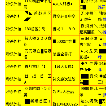
Ｏ茺霸服◆不用
█拒绝充
自
秒杀外挂
●人人终极●
茺
值█
推荐
◥◣首战首区
无沙捐╲
独
秒杀外挂
微变轻变中变
◢◤
无顶榜
励
-
低消费╲
法
秒杀外挂
180首区(+5)
御龙１．８０
超高回报
╲
-
散人领２００真
三职业复
▲
秒杀外挂
▊5000广告▊
茺
古沉默
▲
-
刀刀吸血█送吸
●火龙天
██
秒杀外挂
装备全靠打
怪
花板●
荐
◆打怪爆
14
秒杀外挂
首战首区〝】
【散人专属】
充值◆
荐
首战首区
███真公
◆
秒杀外挂
符文魔次进阶
★━━━
益██
王！
０氪吃肉丶新专
9999倍乱
千
秒杀外挂
超爽#大极品
属
爆
王
-
██新版首区＋
迷失沉默
█无
秒杀外挂
群1044280925