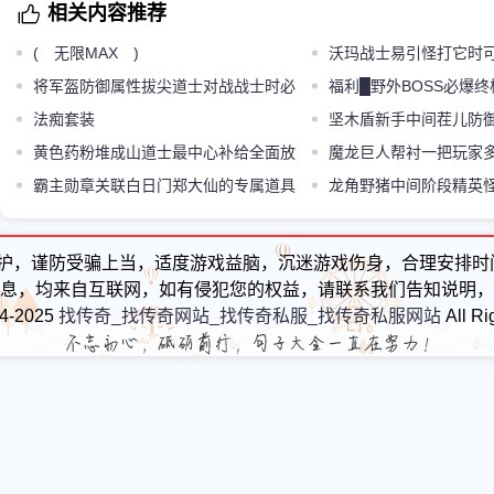
相关内容推荐
( 无限MAX )
沃玛战士易引怪打它时
将军盔防御属性拔尖道士对战战士时必
缩游戏的主页面看怪物分
福利█野外BOSS必爆终
须带防具
法痴套装
坚木盾新手中间茬儿防
黄色药粉堆成山道士最中心补给全面放
新手打出丝滑得很进攻节
魔龙巨人帮衬一把玩家
打架优势必须带
霸主勋章关联白日门郑大仙的专属道具
机
龙角野猪中间阶段精英
显玩家真实硬实力
护，谨防受骗上当，适度游戏益脑，沉迷游戏伤身，合理安排时
息，均来自互联网，如有侵犯您的权益，请联系我们告知说明，
24-2025
找传奇_找传奇网站_找传奇私服_找传奇私服网站
All Ri