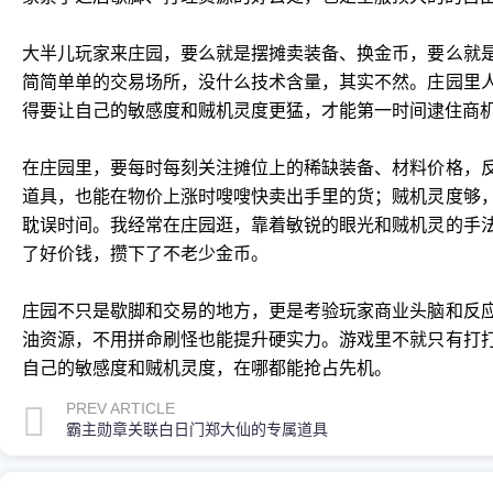
大半儿玩家来庄园，要么就是摆摊卖装备、换金币，要么就
简简单单的交易场所，没什么技术含量，其实不然。庄园里
得要让自己的敏感度和贼机灵度更猛，才能第一时间逮住商
在庄园里，要每时每刻关注摊位上的稀缺装备、材料价格，
道具，也能在物价上涨时嗖嗖快卖出手里的货；贼机灵度够
耽误时间。我经常在庄园逛，靠着敏锐的眼光和贼机灵的手
了好价钱，攒下了不老少金币。
庄园不只是歇脚和交易的地方，更是考验玩家商业头脑和反
油资源，不用拼命刷怪也能提升硬实力。游戏里不就只有打
自己的敏感度和贼机灵度，在哪都能抢占先机。
PREV ARTICLE
霸主勋章关联白日门郑大仙的专属道具