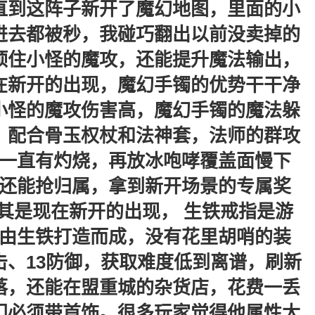
直到这阵子新开了魔幻地图，里面的小
进去都被秒，我碰巧翻出以前没卖掉的
顶住小怪的魔攻，还能提升魔法输出，
在新开的出现，魔幻手镯的优势干干净
小怪的魔攻伤害高，魔幻手镯的魔法躲
，配合骨玉权杖和法神套，法师的群攻
一直有灼烧，再放冰咆哮覆盖面慢下
还能抢归属，拿到新开场景的专属奖
其是现在新开的出现， 生铁戒指是游
由生铁打造而成，没有花里胡哨的装
击、13防御，获取难度低到离谱，刷新
落，还能在盟重城的杂货店，花费一丢
门必须带首饰。很多玩家觉得他属性太