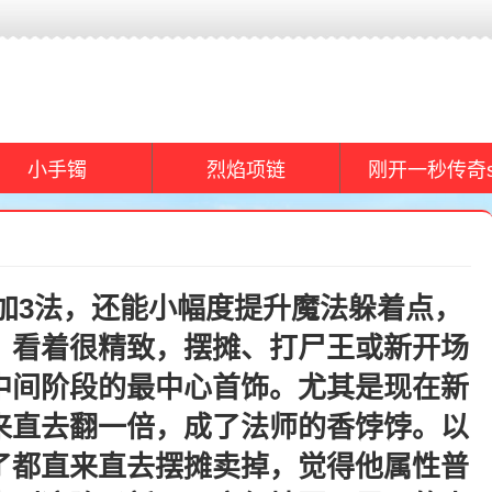
小手镯
烈焰项链
刚开一秒传奇s
加3法，还能小幅度提升魔法躲着点，
，看着很精致，摆摊、打尸王或新开场
中间阶段的最中心首饰。尤其是现在新
来直去翻一倍，成了法师的香饽饽。以
了都直来直去摆摊卖掉，觉得他属性普