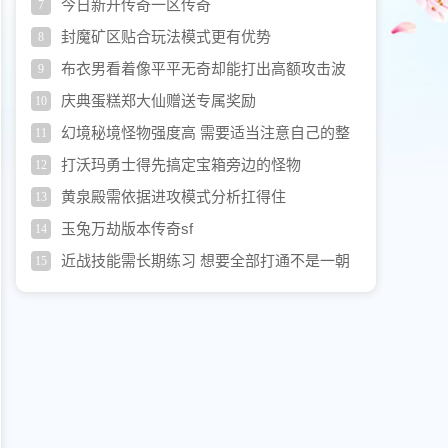
今日新开传奇一区传奇
7
封魔矿区贴合玩法模式更有优势
8
布衣男看着像平平无奇却能打出高额攻击波
9
庆典蛋糕郑大仙赠送专属奖励
10
幻境秘境怪物强度高 需要适当注意自己的整
11
体攻击性
打沃玛勇士得先搞定宝箱旁边的怪物
12
黄泉殿需依据进攻模式分析扛得住
13
玉兔万劫版本传奇sf
14
近战技能需长期练习 想要全部打通不是一朝
15
一夕能完成