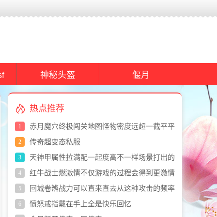
f
神秘头盔
偃月
热点推荐
赤月魔穴终极闯关地图怪物密度远超一截平平
1
无奇地图难度拉满
传奇超变态私服
2
天神甲属性拉满配一起度高不一样场景打出的
3
进攻效果迥异
红牛战士燃激情不仅游戏的过程会得到更激情
4
刺激的体验
回城卷辨战力可以直来直去从这种攻击的频率
5
方面去看
愤怒戒指戴在手上全是快乐回忆
6