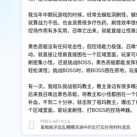
我当年中期玩游戏的时候，经常去蜈蚣洞刷怪，蜈
就算战力不低，也会浪费很多疗伤药，刷怪效率很
控场作用有多实用，召唤它出来，就能直接让怪兽
黑色恶蛆没有任何攻击性，但控场能力极强，召唤
动，就直接让怪兽直接困在一个区域里面，玩家可
刷密集小怪，还是挑战BOSS，黑色恶蛆都能发
轻松清怪；挑战BOSS时，将BOSS困在原地，玩
有一次，我组队挑战祖玛教主，教主身边有很多精
后来我召唤出黑色恶蛆，将教主和小怪都困在一个
补血，不到二十分钟，就击败了祖玛教主，爆出了
个区域里面，是玩家刷怪、打BOSS的控场神器。
PREV ARTICLE
毒蜘蛛牙齿乱糟糟深渊中的实打实好用材料道具