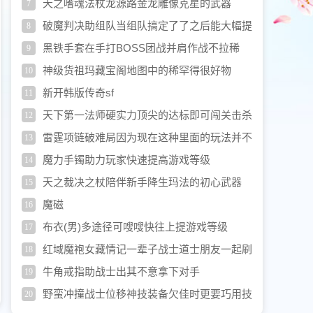
天之嗜魂法杖龙源路金龙雕像克星的武器
7
破魔判决助组队当组队搞定了了之后能大幅提
8
升效率
黑铁手套在手打BOSS团战并肩作战不拉稀
9
神级货祖玛藏宝阁地图中的稀罕得很好物
10
新开韩版传奇sf
11
天下第一法师硬实力顶尖的达标即可闯关击杀
12
赢有面子
雷霆项链破难局因为现在这种里面的玩法并不
13
是那麽不费劲就直来直去可以实现的
魔力手镯助力玩家快速提高游戏等级
14
天之裁决之杖陪伴新手降生玛法的初心武器
15
魔磁
16
布衣(男)多途径可嗖嗖快往上提游戏等级
17
红域魔袍女藏情记一辈子战士道士朋友一起刷
18
怪的岁月
牛角戒指助战士出其不意拿下对手
19
野蛮冲撞战士位移神技装备欠佳时更要巧用技
20