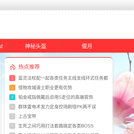
f
神秘头盔
偃月
热点推荐
蓝灵法杖配一起各类任务主线支线环式任务都
1
能不费劲扛得住
怪物攻城道士职业更有优势
2
铂金戒指佩戴后忌用S走位的高端首饰
3
群体雷电术发力定身控场刷怪PK两不误
4
上古宝甲
5
生死之间巧用打法套路搞定各类BOSS
6