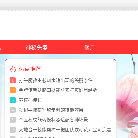
f
神秘头盔
偃月
热点推荐
打牛魔教主必知宝箱出现的关键条件
1
金牌使者岔路口处能获实打实好用经验
2
赵权孙佳仁
3
梦幻手镯提升攻击时的技能效果
4
骨玉权杖能转换状态适配各种场景
5
天地合一技能帮衬一把团队联动花元宝可连着
6