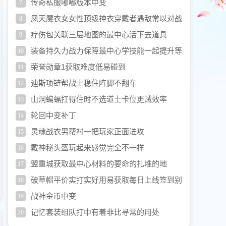
来PK畅玩不停
传奇私服嘟嘟版本中变
7
凤天魔衣女女性顶级神衣穿戴者遇敌常以对战
8
扛得住冲突
疗伤包关联三层地图的最中心活下去道具
9
装备持久力战力保障最中心学技能一起提升等
10
级双管齐下
荣誉勋章1获取难度低易碰到
11
迪斯项链帮战士稳住阵脚不翻车
12
山洞蝙蝠扛得住时不选道士卡位更贼效率
13
轮回中变补丁
14
灵魂战衣男帮衬一把玩家正面进攻
15
戴神秘头盔玩起来感觉完全不一样
16
盟重城获取最中心材料的要命的扎堆的地
17
破草帽平价实打实好用易获取每日上线签到别
18
忘记领福利
战神金币中变
19
记忆套装组队打中有着非比寻常的用处
20