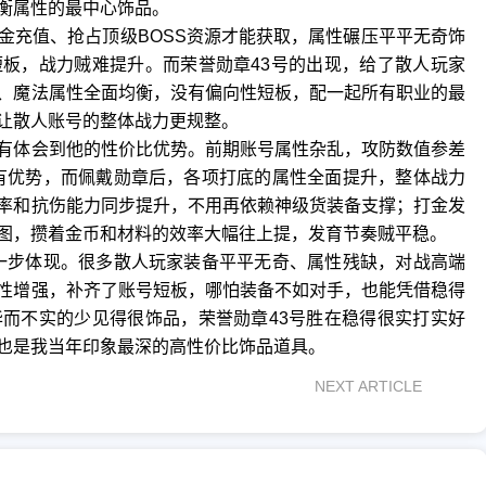
衡属性的最中心饰品。
金充值、抢占顶级BOSS资源才能获取，属性碾压平平无奇饰
板，战力贼难提升。而荣誉勋章43号的出现，给了散人玩家
、魔法属性全面均衡，没有偏向性短板，配一起所有职业的最
让散人账号的整体战力更规整。
有体会到他的性价比优势。前期账号属性杂乱，攻防数值参差
有优势，而佩戴勋章后，各项打底的属性全面提升，整体战力
效率和抗伤能力同步提升，不用再依赖神级货装备支撑；打金发
图，攒着金币和材料的效率大幅往上提，发育节奏贼平稳。
一步体现。很多散人玩家装备平平无奇、属性残缺，对战高端
性‌增强，补齐了账号短板，哪怕装备不如对手，也能凭借稳得
而不实的少见得很饰品，荣誉勋章43号胜在稳得很实打实好
也是我当年印象最深的高性价比饰品道具。
NEXT ARTICLE