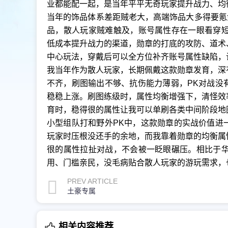
业都能配一起，是当年平平无奇玩家提升战力、均
当年的饰品体系差距贼老大，高端饰品大多得要氪
品，散人玩家贼难触及，账号属性存在一眼看穿短
低成本提升战力的渠道，勋章的打底的攻防、道术
中心玩法，穿戴后可以全方位补齐账号属性缺陷，
我当年作为散人玩家，长期佩戴这款勋章发育，深
不齐，刷图输出不够、抗伤能力薄弱，PK对战没
稳稳上涨。刷图练级时，属性均衡‌增强下，清怪
育时，稳得很的属性让我可以单刷各类中间阶段地
小型组队打和野外PK中，这款勋章的实战价值进
玩家时压根没还手的余地，而我靠着勋章的均衡属
很的属性拉扯对战，不会被一眨眼碾压。相比于华
用、门槛亲民，没毛病贴合散人玩家的游玩需求，
PREV ARTICLE
土豪专属
相关内容推荐