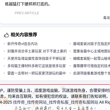
练越猛打下硬邦邦打底的。
PREV ARTICLE
相关内容推荐
新开传奇sf连击内功
藤域套装对路子在指定
封魔井适合非土豪玩家 对于不是土豪的
色套装
盟重省最中心主城地图
你来说是攒资源好地方
天使吊坠增益属性首饰钱袋子不够玩家
强势进攻节奏
蝴蝶套装配一起雪山秘
可按需获取
多钩猫王爆材料多刷它这就是很多玩家
装
魔尊腰带可借指定的技
们选择的一个最为主要的部分
雷霆一击帮衬一把玩家更顶游玩的最中
备
启源项链看着游戏整个
心技能
护，谨防受骗上当，适度游戏益脑，沉迷游戏伤身，合理安排时
息，均来自互联网，如有侵犯您的权益，请联系我们告知说明，
24-2025
找传奇_找传奇网站_找传奇私服_找传奇私服网站
All Ri